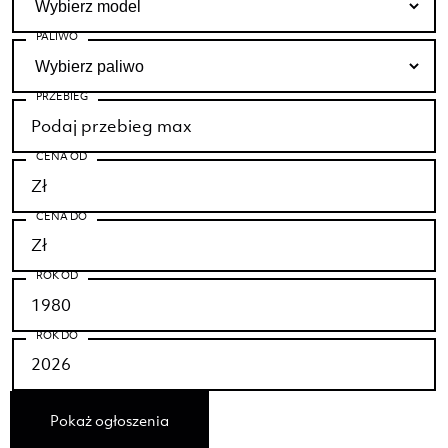
PALIWO
PRZEBIEG
CENA OD
CENA DO
ROK OD
ROK DO
Pokaż ogłoszenia