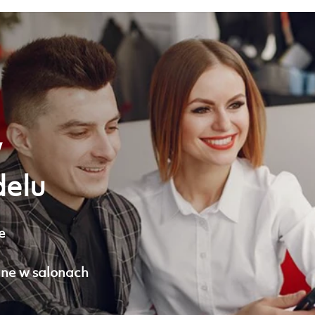
w
delu
e
ne w salonach