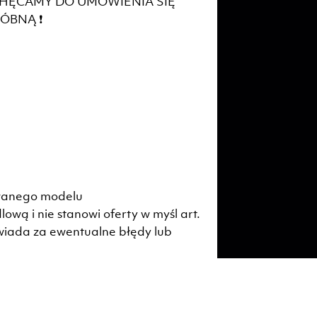
ĘCAMY DO UMÓWIENIA SIĘ
ÓBNĄ ❗
owanego modelu
lową i nie stanowi oferty w myśl art.
wiada za ewentualne błędy lub