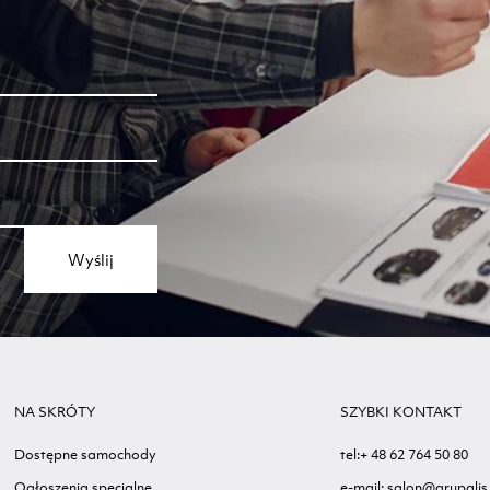
Wyślij
NA SKRÓTY
SZYBKI KONTAKT
Dostępne samochody
tel:+ 48 62 764 50 80
Ogłoszenia specjalne
e-mail: salon@grupalis.