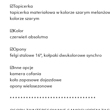
☑️Tapicerka
tapicerka materiałowa w kolorze szarym melanżo
kolorze szarym
☑️Kolor
czerwień absolutna
☑️Opony
felgi stalowe 16", kołpaki dwukolorowe synchro
☑️Inne opcje
kamera cofania
koło zapasowe dojazdowe
opony wielosezonowe
* * * * * * * * * * * * * * * * * * * * * * * * * * * * * * * *