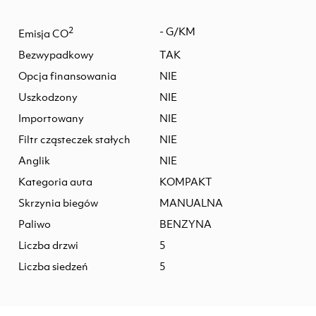
2
- G/KM
Emisja CO
Bezwypadkowy
TAK
Opcja finansowania
NIE
Uszkodzony
NIE
Importowany
NIE
Filtr cząsteczek stałych
NIE
Anglik
NIE
Kategoria auta
KOMPAKT
Skrzynia biegów
MANUALNA
Paliwo
BENZYNA
Liczba drzwi
5
Liczba siedzeń
5