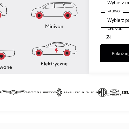
PALIWO
CENA OD
Pokaż og