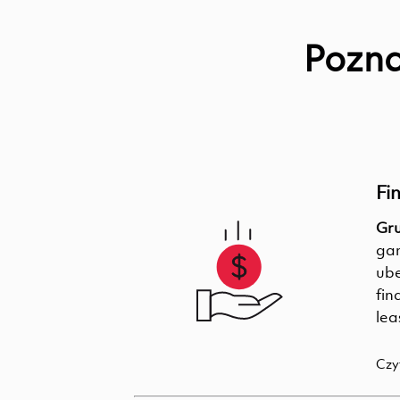
Pozna
Fi
Gru
gam
ube
fin
lea
Czy