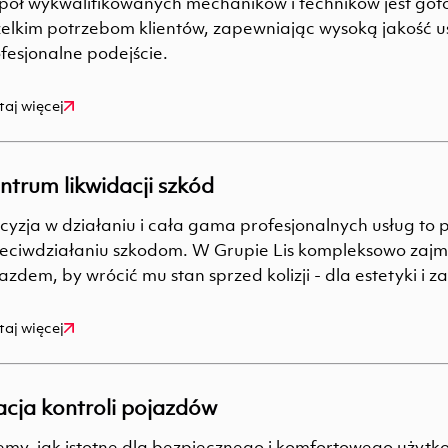
pół wykwalifikowanych mechaników i techników jest got
elkim potrzebom klientów, zapewniając wysoką jakość us
fesjonalne podejście.
taj więcej
ntrum likwidacji szkód
cyzja w działaniu i cała gama profesjonalnych usług to
eciwdziałaniu szkodom. W Grupie Lis kompleksowo zajm
azdem, by wrócić mu stan sprzed kolizji - dla estetyki i 
taj więcej
acja kontroli pojazdów
my, jak istotne dla bezpiecznego i komfortowego użyt