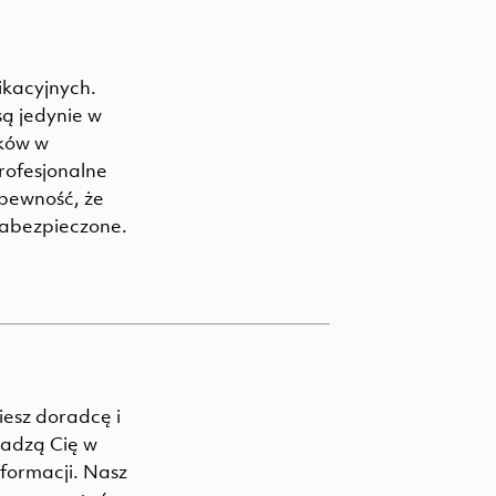
ikacyjnych.
są jedynie w
ków w
rofesjonalne
pewność, że
zabezpieczone.
esz doradcę i
wadzą Cię w
nformacji. Nasz