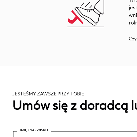
jes
wni
rol
Czy
JESTEŚMY ZAWSZE PRZY TOBIE
Umów się z doradcą l
IMIĘ I NAZWISKO