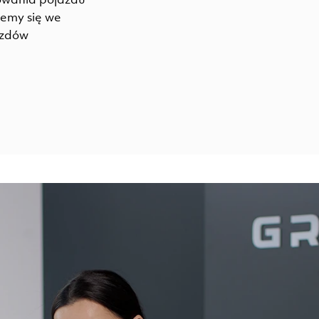
jemy się we
azdów