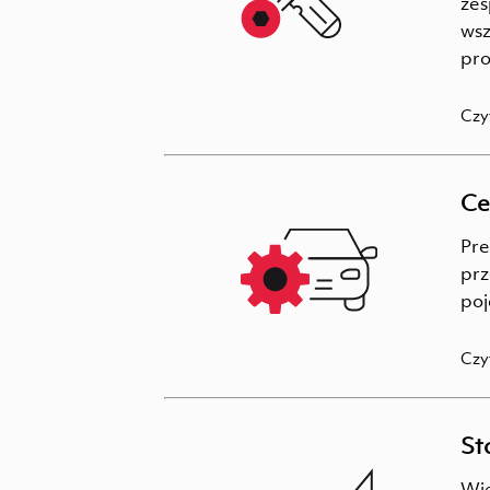
zes
wsz
pro
Czy
Ce
Pre
prz
poj
Czy
St
Wie