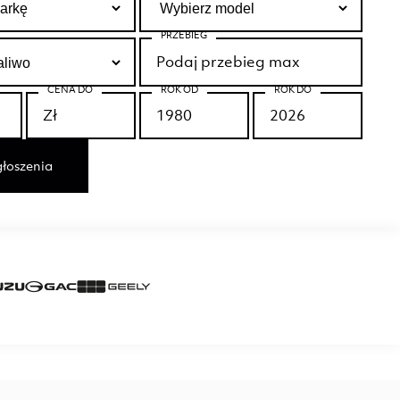
PRZEBIEG
CENA DO
ROK OD
ROK DO
łoszenia