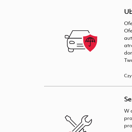
Ub
Ofe
Ofe
aut
atr
dor
Twó
Czy
Se
W a
pro
pro