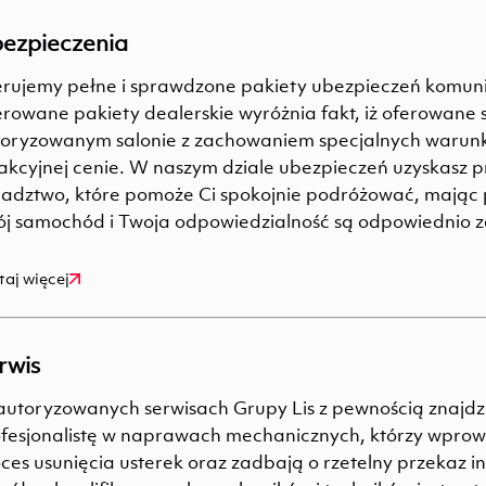
ezpieczenia
rujemy pełne i sprawdzone pakiety ubezpieczeń komun
rowane pakiety dealerskie wyróżnia fakt, iż oferowane 
oryzowanym salonie z zachowaniem specjalnych warun
akcyjnej cenie. W naszym dziale ubezpieczeń uzyskasz p
adztwo, które pomoże Ci spokojnie podróżować, mając 
j samochód i Twoja odpowiedzialność są odpowiednio 
taj więcej
rwis
utoryzowanych serwisach Grupy Lis z pewnością znajdzi
fesjonalistę w naprawach mechanicznych, którzy wpro
ces usunięcia usterek oraz zadbają o rzetelny przekaz i