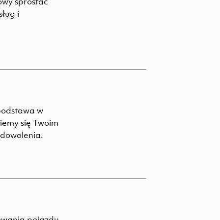
owy sprostać
ług i
 podstawa w
iemy się Twoim
zadowolenia.
kowania pojazdu