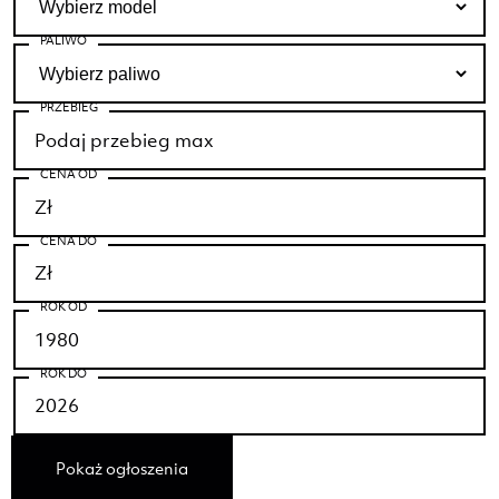
PALIWO
PRZEBIEG
CENA OD
CENA DO
ROK OD
ROK DO
Pokaż ogłoszenia