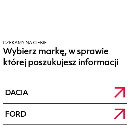
CZEKAMY NA CIEBIE
Wybierz markę, w sprawie
której poszukujesz informacji
DACIA
Salon Dacia Kalisz
FORD
a.
ul. Łódzka 71, 62-800 Kalisz
t.
+48 62 764 50 80