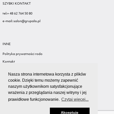
SZYBKI KONTAKT
tel:+ 48 62 764 50 80
e-mail: salon@grupalis.pl
INNE
Polityka prywatności rodo
Kontakt
Sygnalista - Informacje ogólne
Nasza strona internetowa korzysta z plików
Standardy ochrony małoletnich
cookie. Dzięki temu możemy zapewnić
Wyceń swój samochód
naszym użytkownikom satysfakcjonujące
wrażenia z przeglądania naszej witryny i jej
prawidłowe funkcjonowanie.
Czytaj więcej...
Akceptuję