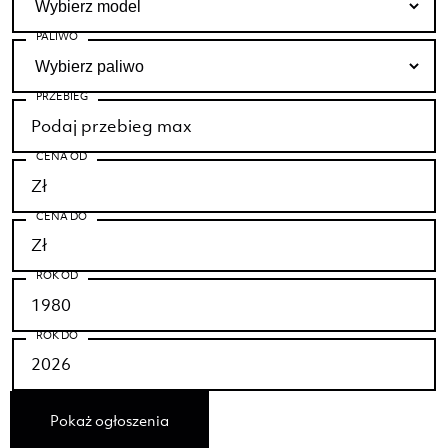
PALIWO
PRZEBIEG
CENA OD
CENA DO
ROK OD
ROK DO
Pokaż ogłoszenia