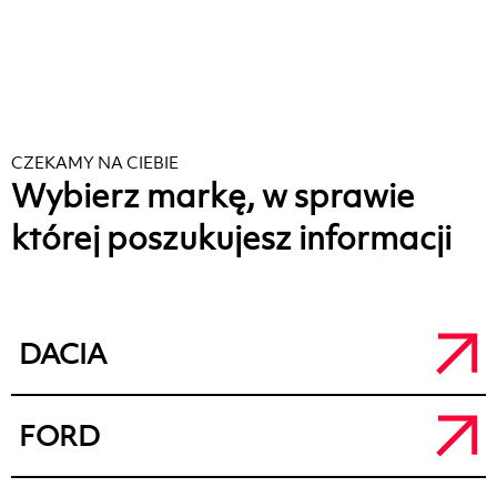
CZEKAMY NA CIEBIE
Wybierz markę, w sprawie
której poszukujesz informacji
DACIA
Salon Dacia Kalisz
FORD
a.
ul. Łódzka 71, 62-800 Kalisz
t.
+48 62 764 50 80