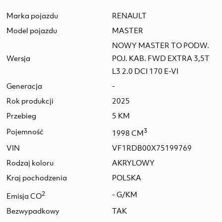
Marka pojazdu
RENAULT
Model pojazdu
MASTER
NOWY MASTER TO PODW.
Wersja
POJ. KAB. FWD EXTRA 3,5T
L3 2.0 DCI 170 E-VI
Generacja
-
Rok produkcji
2025
Przebieg
5 KM
Pojemność
3
1998 CM
VIN
VF1RDB00X75199769
Rodzaj koloru
AKRYLOWY
Kraj pochodzenia
POLSKA
2
- G/KM
Emisja CO
Bezwypadkowy
TAK