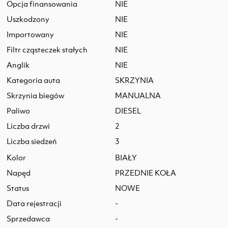
Opcja finansowania
NIE
Uszkodzony
NIE
Importowany
NIE
Filtr cząsteczek stałych
NIE
Anglik
NIE
Kategoria auta
SKRZYNIA
Skrzynia biegów
MANUALNA
Paliwo
DIESEL
Liczba drzwi
2
Liczba siedzeń
3
Kolor
BIAŁY
Napęd
PRZEDNIE KOŁA
Status
NOWE
Data rejestracji
-
Sprzedawca
-