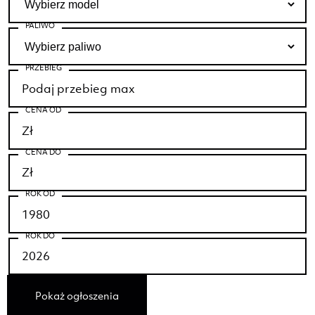
PALIWO
PRZEBIEG
CENA OD
CENA DO
ROK OD
ROK DO
Pokaż ogłoszenia