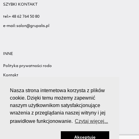
SZYBKI KONTAKT
tel:+ 48 62 764 50 80
e-mail: salon@grupalis.pl
INNE
Polityka prywatności rodo
Kontakt
Sygnalista - Informacje ogólne
Nasza strona internetowa korzysta z plików
Standardy ochrony małoletnich
cookie. Dzięki temu możemy zapewnić
Wyceń swój samochód
naszym użytkownikom satysfakcjonujące
wrażenia z przeglądania naszej witryny i jej
prawidłowe funkcjonowanie.
Czytaj więcej...
Akceptuję