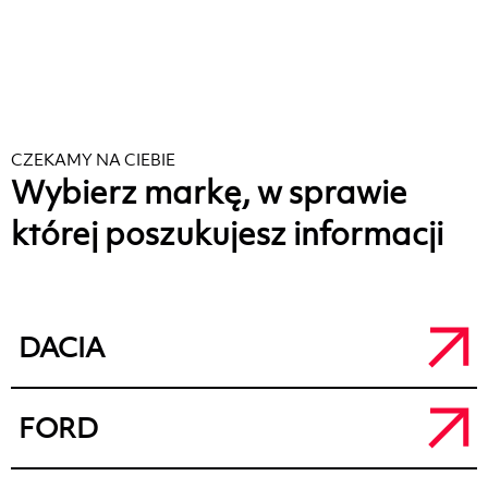
CZEKAMY NA CIEBIE
Wybierz markę, w sprawie
której poszukujesz informacji
DACIA
Salon Dacia Kalisz
FORD
a.
ul. Łódzka 71, 62-800 Kalisz
t.
+48 62 764 50 80